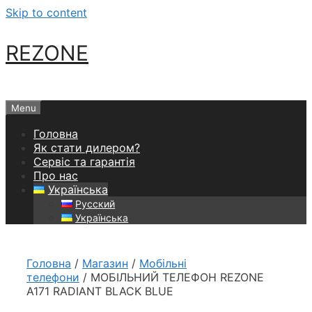
Skip to content
REZONE
Menu
Головна
Як стати дилером?
Сервіс та гарантія
Про нас
Українська
Русский
Українська
Головна
/
Магазин
/
Мобільні
телефони
/ МОБІЛЬНИЙ ТЕЛЕФОН REZONE
A171 RADIANT BLACK BLUE